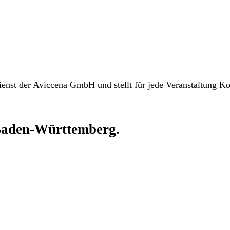
dienst der Aviccena GmbH und stellt für jede Veranstaltung 
aden-Württemberg.
 und Landkreisen Baden-Württembergs ab — von Stuttgart, Mannh