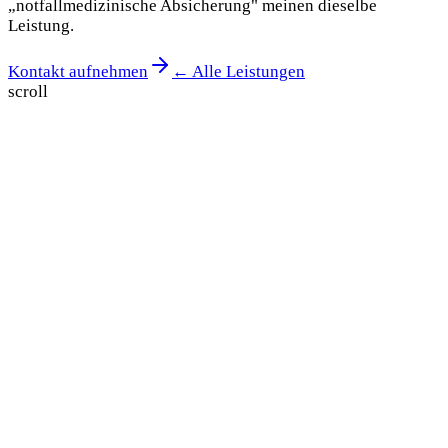
„notfallmedizinische Absicherung" meinen dieselbe
Leistung.
Kontakt aufnehmen
← Alle Leistungen
scroll
Unverbindliches Angebot
Anfrage stellen —
Antwort in 24 h.
Sagen Sie uns kurz, wann und wo Ihre Veranstaltung
stattfindet. Sie wissen nicht, welche Mittel Sie brauchen?
Wir empfehlen die passende Besatzung.
Name *
E-Mail *
Wann?
24/7 erreichbar
Teilnehmer (ca.)
Veranstaltungsort
Art der Veranstaltung