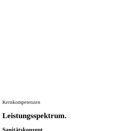
Sanitäter / Wache
KTW
Personal & Behandlungsplatz
Krankentransportwagen
RTW
Notarzt
Rettungswagen
Ärztliche Begleitung
Anfrage senden
Kernkompetenzen
Leistungsspektrum.
Sanitätskonzept