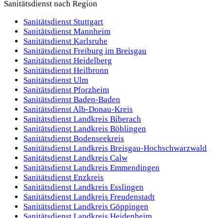
erstellen wir auf Wunsch ein schlankes Sanitätskonzept und
Sanitätsdienst nach Region
stellen qualifiziertes Personal bereit.
Sanitätsdienst
Stuttgart
Kleinveranstaltung
Flexibel
Kurzfristig
Sanitätsdienst
Mannheim
Sanitätsdienst
Karlsruhe
Sanitätsdienst
Freiburg im Breisgau
Sanitätsdienst
Heidelberg
Sanitätsdienst
Heilbronn
Sanitätsdienst
Ulm
Sanitätsdienst
Pforzheim
Sanitätsdienst
Baden-Baden
Sanitätsdienst
Alb-Donau-Kreis
Sanitätsdienst
Landkreis Biberach
Sanitätsdienst
Landkreis Böblingen
Sanitätsdienst
Bodenseekreis
Sanitätsdienst
Landkreis Breisgau-Hochschwarzwald
Sanitätsdienst
Landkreis Calw
Sanitätsdienst
Landkreis Emmendingen
Sanitätsdienst
Enzkreis
Sanitätsdienst
Landkreis Esslingen
Sanitätsdienst
Landkreis Freudenstadt
Sanitätsdienst
Landkreis Göppingen
Sanitätsdienst
Landkreis Heidenheim