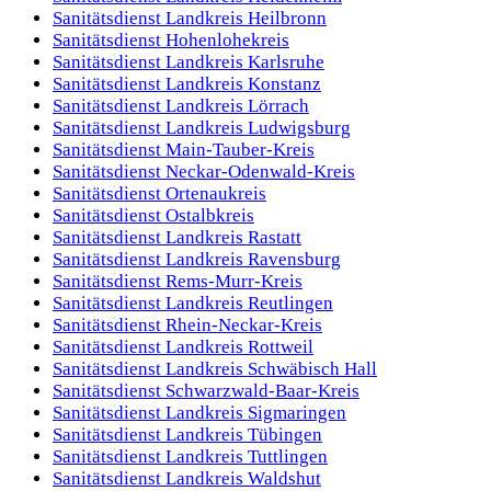
Sanitätsdienst
Landkreis Heilbronn
Sanitätsdienst
Hohenlohekreis
Sanitätsdienst
Landkreis Karlsruhe
Sanitätsdienst
Landkreis Konstanz
Sanitätsdienst
Landkreis Lörrach
Sanitätsdienst
Landkreis Ludwigsburg
Sanitätsdienst
Main-Tauber-Kreis
Sanitätsdienst
Neckar-Odenwald-Kreis
Sanitätsdienst
Ortenaukreis
Sanitätsdienst
Ostalbkreis
Sanitätsdienst
Landkreis Rastatt
Sanitätsdienst
Landkreis Ravensburg
Sanitätsdienst
Rems-Murr-Kreis
Sanitätsdienst
Landkreis Reutlingen
Sanitätsdienst
Rhein-Neckar-Kreis
Sanitätsdienst
Landkreis Rottweil
Sanitätsdienst
Landkreis Schwäbisch Hall
Sanitätsdienst
Schwarzwald-Baar-Kreis
Sanitätsdienst
Landkreis Sigmaringen
Sanitätsdienst
Landkreis Tübingen
Sanitätsdienst
Landkreis Tuttlingen
Sanitätsdienst
Landkreis Waldshut