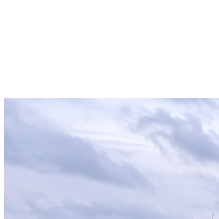
Rettungsdienst
Organtransport
Medical Assistance
Sanitätsdienst
Krankentransport
Schulungszentrum