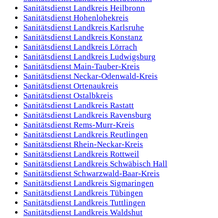
Sanitätsdienst
Landkreis Heilbronn
Sanitätsdienst
Hohenlohekreis
Sanitätsdienst
Landkreis Karlsruhe
Sanitätsdienst
Landkreis Konstanz
Sanitätsdienst
Landkreis Lörrach
Sanitätsdienst
Landkreis Ludwigsburg
Sanitätsdienst
Main-Tauber-Kreis
Sanitätsdienst
Neckar-Odenwald-Kreis
Sanitätsdienst
Ortenaukreis
Sanitätsdienst
Ostalbkreis
Sanitätsdienst
Landkreis Rastatt
Sanitätsdienst
Landkreis Ravensburg
Sanitätsdienst
Rems-Murr-Kreis
Sanitätsdienst
Landkreis Reutlingen
Sanitätsdienst
Rhein-Neckar-Kreis
Sanitätsdienst
Landkreis Rottweil
Sanitätsdienst
Landkreis Schwäbisch Hall
Sanitätsdienst
Schwarzwald-Baar-Kreis
Sanitätsdienst
Landkreis Sigmaringen
Sanitätsdienst
Landkreis Tübingen
Sanitätsdienst
Landkreis Tuttlingen
Sanitätsdienst
Landkreis Waldshut