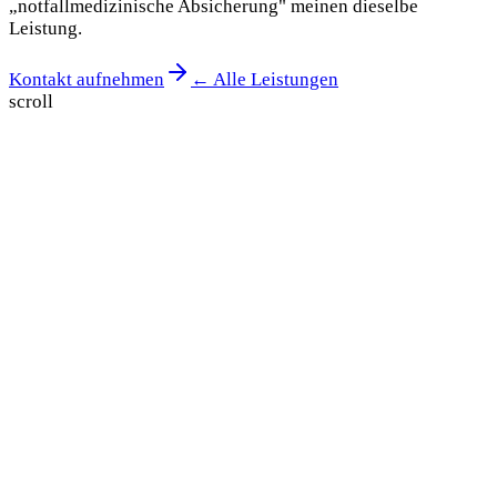
„notfallmedizinische Absicherung" meinen dieselbe
Leistung.
Kontakt aufnehmen
← Alle Leistungen
scroll
Unverbindliches Angebot
Anfrage stellen —
Antwort in 24 h.
Sagen Sie uns kurz, wann und wo Ihre Veranstaltung
stattfindet. Sie wissen nicht, welche Mittel Sie brauchen?
Wir empfehlen die passende Besatzung.
Name *
E-Mail *
Wann?
24/7 erreichbar
Teilnehmer (ca.)
Veranstaltungsort
Art der Veranstaltung