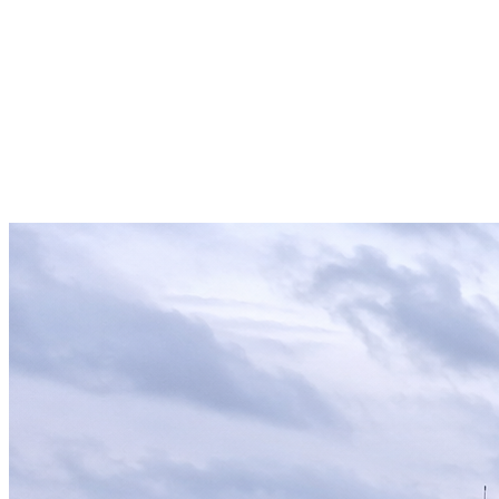
Rettungsdienst
Organtransport
Medical Assistance
Sanitätsdienst
Krankentransport
Schulungszentrum