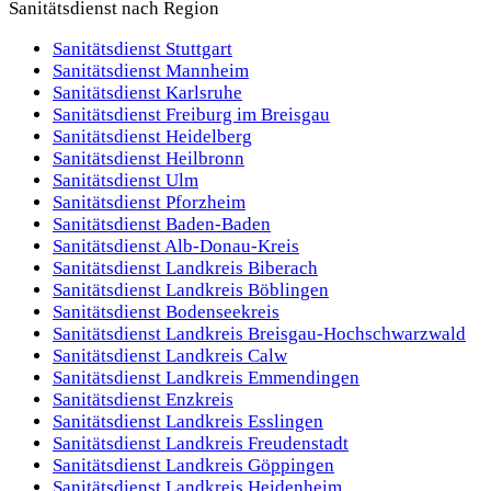
erstellen wir auf Wunsch ein schlankes Sanitätskonzept und
Sanitätsdienst nach Region
stellen qualifiziertes Personal bereit.
Sanitätsdienst
Stuttgart
Kleinveranstaltung
Flexibel
Kurzfristig
Sanitätsdienst
Mannheim
Sanitätsdienst
Karlsruhe
Sanitätsdienst
Freiburg im Breisgau
Sanitätsdienst
Heidelberg
Sanitätsdienst
Heilbronn
Sanitätsdienst
Ulm
Sanitätsdienst
Pforzheim
Sanitätsdienst
Baden-Baden
Sanitätsdienst
Alb-Donau-Kreis
Sanitätsdienst
Landkreis Biberach
Sanitätsdienst
Landkreis Böblingen
Sanitätsdienst
Bodenseekreis
Sanitätsdienst
Landkreis Breisgau-Hochschwarzwald
Sanitätsdienst
Landkreis Calw
Sanitätsdienst
Landkreis Emmendingen
Sanitätsdienst
Enzkreis
Sanitätsdienst
Landkreis Esslingen
Sanitätsdienst
Landkreis Freudenstadt
Sanitätsdienst
Landkreis Göppingen
Sanitätsdienst
Landkreis Heidenheim