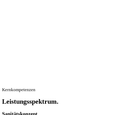
Sanitäter / Wache
KTW
Personal & Behandlungsplatz
Krankentransportwagen
RTW
Notarzt
Rettungswagen
Ärztliche Begleitung
Anfrage senden
Kernkompetenzen
Leistungsspektrum.
Sanitätskonzept