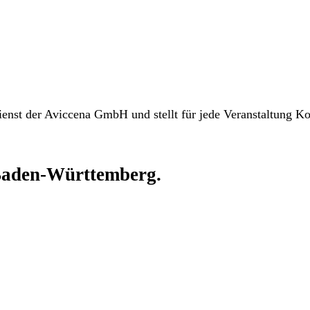
dienst der Aviccena GmbH und stellt für jede Veranstaltung 
aden-Württemberg.
 und Landkreisen Baden-Württembergs ab — von Stuttgart, Mannh