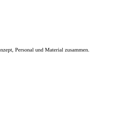
Konzept, Personal und Material zusammen.
eim, Karlsruhe und Heidelberg bis Freiburg, Ulm und