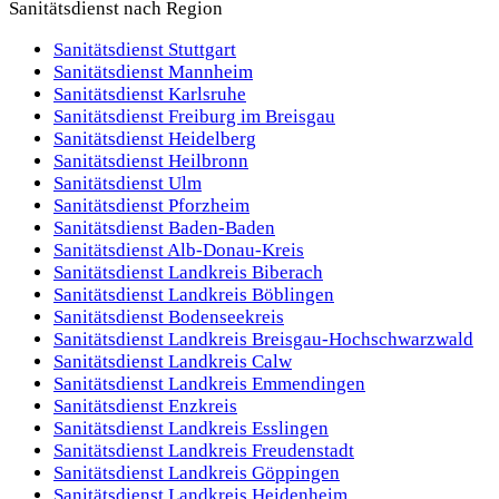
erstellen wir auf Wunsch ein schlankes Sanitätskonzept und
Sanitätsdienst nach Region
stellen qualifiziertes Personal bereit.
Sanitätsdienst
Stuttgart
Kleinveranstaltung
Flexibel
Kurzfristig
Sanitätsdienst
Mannheim
Sanitätsdienst
Karlsruhe
Sanitätsdienst
Freiburg im Breisgau
Sanitätsdienst
Heidelberg
Sanitätsdienst
Heilbronn
Sanitätsdienst
Ulm
Sanitätsdienst
Pforzheim
Sanitätsdienst
Baden-Baden
Sanitätsdienst
Alb-Donau-Kreis
Sanitätsdienst
Landkreis Biberach
Sanitätsdienst
Landkreis Böblingen
Sanitätsdienst
Bodenseekreis
Sanitätsdienst
Landkreis Breisgau-Hochschwarzwald
Sanitätsdienst
Landkreis Calw
Sanitätsdienst
Landkreis Emmendingen
Sanitätsdienst
Enzkreis
Sanitätsdienst
Landkreis Esslingen
Sanitätsdienst
Landkreis Freudenstadt
Sanitätsdienst
Landkreis Göppingen
Sanitätsdienst
Landkreis Heidenheim