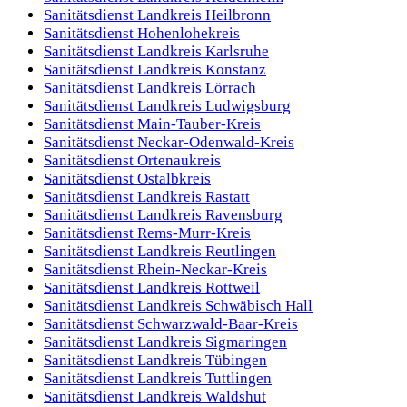
Sanitätsdienst
Landkreis Heilbronn
Sanitätsdienst
Hohenlohekreis
Sanitätsdienst
Landkreis Karlsruhe
Sanitätsdienst
Landkreis Konstanz
Sanitätsdienst
Landkreis Lörrach
Sanitätsdienst
Landkreis Ludwigsburg
Sanitätsdienst
Main-Tauber-Kreis
Sanitätsdienst
Neckar-Odenwald-Kreis
Sanitätsdienst
Ortenaukreis
Sanitätsdienst
Ostalbkreis
Sanitätsdienst
Landkreis Rastatt
Sanitätsdienst
Landkreis Ravensburg
Sanitätsdienst
Rems-Murr-Kreis
Sanitätsdienst
Landkreis Reutlingen
Sanitätsdienst
Rhein-Neckar-Kreis
Sanitätsdienst
Landkreis Rottweil
Sanitätsdienst
Landkreis Schwäbisch Hall
Sanitätsdienst
Schwarzwald-Baar-Kreis
Sanitätsdienst
Landkreis Sigmaringen
Sanitätsdienst
Landkreis Tübingen
Sanitätsdienst
Landkreis Tuttlingen
Sanitätsdienst
Landkreis Waldshut