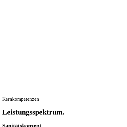
Sanitäter / Wache
KTW
Personal & Behandlungsplatz
Krankentransportwagen
RTW
Notarzt
Rettungswagen
Ärztliche Begleitung
Anfrage senden
Kernkompetenzen
Leistungsspektrum.
Sanitätskonzept