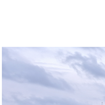
Rettungsdienst
Organtransport
Medical Assistance
Sanitätsdienst
Krankentransport
Schulungszentrum