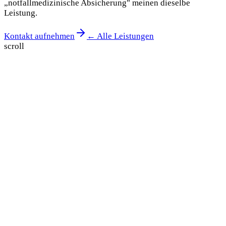
„notfallmedizinische Absicherung" meinen dieselbe
Leistung.
Kontakt aufnehmen
← Alle Leistungen
scroll
Unverbindliches Angebot
Anfrage stellen —
Antwort in 24 h.
Sagen Sie uns kurz, wann und wo Ihre Veranstaltung
stattfindet. Sie wissen nicht, welche Mittel Sie brauchen?
Wir empfehlen die passende Besatzung.
Name *
E-Mail *
Wann?
24/7 erreichbar
Teilnehmer (ca.)
Veranstaltungsort
Art der Veranstaltung