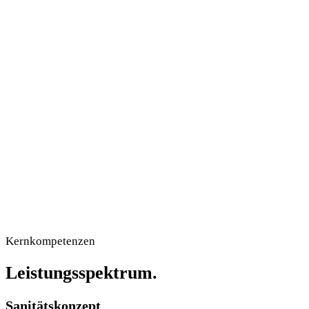
Sanitäter / Wache
KTW
Personal & Behandlungsplatz
Krankentransportwagen
RTW
Notarzt
Rettungswagen
Ärztliche Begleitung
Anfrage senden
Kernkompetenzen
Leistungsspektrum.
Sanitätskonzept