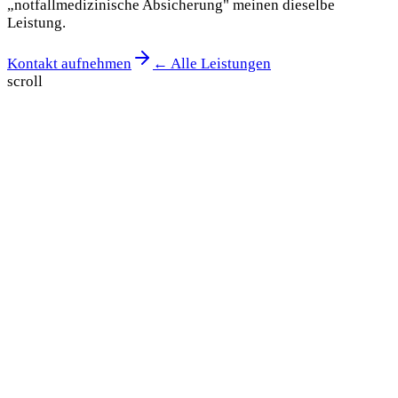
„notfallmedizinische Absicherung" meinen dieselbe
Leistung.
Kontakt aufnehmen
← Alle Leistungen
scroll
Unverbindliches Angebot
Anfrage stellen —
Antwort in 24 h.
Sagen Sie uns kurz, wann und wo Ihre Veranstaltung
stattfindet. Sie wissen nicht, welche Mittel Sie brauchen?
Wir empfehlen die passende Besatzung.
Name *
E-Mail *
Wann?
24/7 erreichbar
Teilnehmer (ca.)
Veranstaltungsort
Art der Veranstaltung