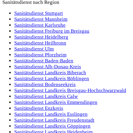
erstellen wir auf Wunsch ein schlankes Sanitätskonzept und
Sanitätsdienst nach Region
stellen qualifiziertes Personal bereit.
Sanitätsdienst
Stuttgart
Kleinveranstaltung
Flexibel
Kurzfristig
Sanitätsdienst
Mannheim
Sanitätsdienst
Karlsruhe
Sanitätsdienst
Freiburg im Breisgau
Sanitätsdienst
Heidelberg
Sanitätsdienst
Heilbronn
Sanitätsdienst
Ulm
Sanitätsdienst
Pforzheim
Sanitätsdienst
Baden-Baden
Sanitätsdienst
Alb-Donau-Kreis
Sanitätsdienst
Landkreis Biberach
Sanitätsdienst
Landkreis Böblingen
Sanitätsdienst
Bodenseekreis
Sanitätsdienst
Landkreis Breisgau-Hochschwarzwald
Sanitätsdienst
Landkreis Calw
Sanitätsdienst
Landkreis Emmendingen
Sanitätsdienst
Enzkreis
Sanitätsdienst
Landkreis Esslingen
Sanitätsdienst
Landkreis Freudenstadt
Sanitätsdienst
Landkreis Göppingen
Sanitätsdienst
Landkreis Heidenheim