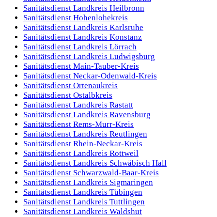
Sanitätsdienst
Landkreis Heilbronn
Sanitätsdienst
Hohenlohekreis
Sanitätsdienst
Landkreis Karlsruhe
Sanitätsdienst
Landkreis Konstanz
Sanitätsdienst
Landkreis Lörrach
Sanitätsdienst
Landkreis Ludwigsburg
Sanitätsdienst
Main-Tauber-Kreis
Sanitätsdienst
Neckar-Odenwald-Kreis
Sanitätsdienst
Ortenaukreis
Sanitätsdienst
Ostalbkreis
Sanitätsdienst
Landkreis Rastatt
Sanitätsdienst
Landkreis Ravensburg
Sanitätsdienst
Rems-Murr-Kreis
Sanitätsdienst
Landkreis Reutlingen
Sanitätsdienst
Rhein-Neckar-Kreis
Sanitätsdienst
Landkreis Rottweil
Sanitätsdienst
Landkreis Schwäbisch Hall
Sanitätsdienst
Schwarzwald-Baar-Kreis
Sanitätsdienst
Landkreis Sigmaringen
Sanitätsdienst
Landkreis Tübingen
Sanitätsdienst
Landkreis Tuttlingen
Sanitätsdienst
Landkreis Waldshut