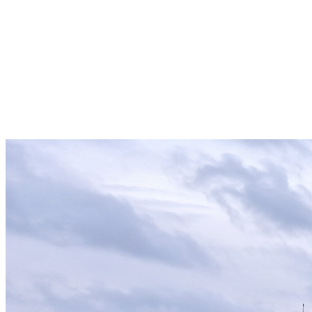
Rettungsdienst
Organtransport
Medical Assistance
Sanitätsdienst
Krankentransport
Schulungszentrum